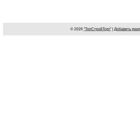
© 2026
"ТопСтройТорг"
|
Добавить рек