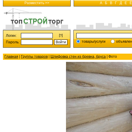
Разместить >>
А
Б
В
Г
Д
Е
Ё
Логин:
товары/услуги
объявле
Пароль:
Главная
|
Группы товаров
|
Шлифовка стен из бревна, бруса
| Фото