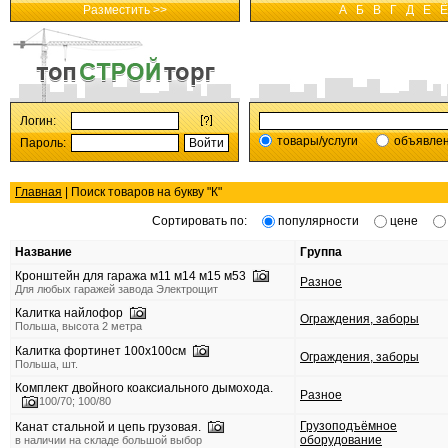
Разместить >>
А
Б
В
Г
Д
Е
Ё
Логин:
товары/услуги
объявле
Пароль:
Главная
| Поиск товаров на букву "
К
"
Сортировать по:
популярности
цене
Название
Группа
Кронштейн для гаража м11 м14 м15 м53
Разное
Для любых гаражей завода Электрощит
Калитка найлофор
Ограждения, заборы
Польша, высота 2 метра
Калитка фортинет 100х100см
Ограждения, заборы
Польша, шт.
Комплект двойного коаксиального дымохода.
Разное
100/70; 100/80
Грузоподъёмное
Канат стальной и цепь грузовая.
оборудование
в наличии на складе большой выбор