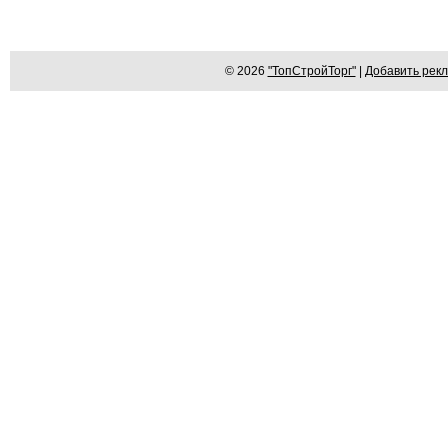
© 2026
"ТопСтройТорг"
|
Добавить рек