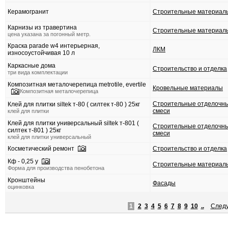
Керамогранит
Строительные материал
Карнизы из травертина
Строительные материал
цена указана за погонный метр.
Краска parade w4 интерьерная,
ЛКМ
износоустойчивая 10 л
Каркасные дома
Строительство и отделка
три вида комплектации
Композитная металочерепица metrotile, evertile
Кровельные материалы
Композитная металочерепица
Строительные отделочн
Клей для плитки siltek т-80 ( силтек т-80 ) 25кг
смеси
клей для плитки
Клей для плитки универсальный siltek т-801 (
Строительные отделочн
силтек т-801 ) 25кг
смеси
клей для плитки универсальный
Косметический ремонт
Строительство и отделка
Кф - 0,25 у
Строительные материал
Форма для производства пенобетона
Кронштейны
Фасады
оцинковка
1
2
3
4
5
6
7
8
9
10
..
След