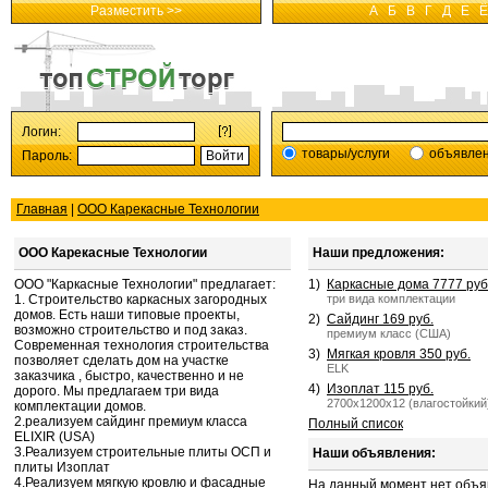
Разместить >>
А
Б
В
Г
Д
Е
Ё
Логин:
товары/услуги
объявле
Пароль:
Главная
|
ООО Карекасные Технологии
ООО Карекасные Технологии
Наши предложения:
ООО "Каркасные Технологии" предлагает:
1)
Каркасные дома 7777 руб
1. Строительство каркасных загородных
три вида комплектации
домов. Есть наши типовые проекты,
2)
Сайдинг 169 руб.
возможно строительство и под заказ.
премиум класс (США)
Современная технология строительства
3)
Мягкая кровля 350 руб.
позволяет сделать дом на участке
ELK
заказчика , быстро, качественно и не
4)
Изоплат 115 руб.
дорого. Мы предлагаем три вида
2700х1200х12 (влагостойкий
комплектации домов.
2.реализуем сайдинг премиум класса
Полный список
ELIXIR (USA)
3.Реализуем строительные плиты ОСП и
Наши объявления:
плиты Изоплат
4.Реализуем мягкую кровлю и фасадные
На данный момент нет объя