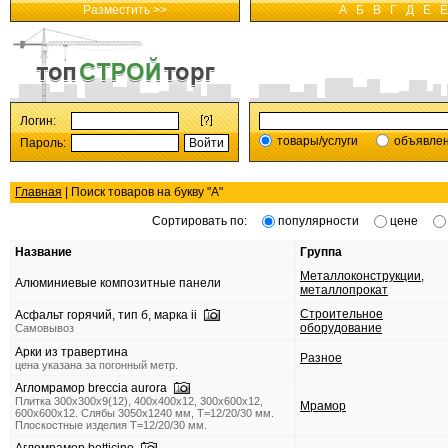
Разместить >>
А
Б
В
Г
Д
Е
Ё
Логин:
товары/услуги
объявле
Пароль:
Главная
| Поиск товаров на букву "
А
"
Сортировать по:
популярности
цене
Название
Группа
Металлоконструкции,
Алюминиевые композитные панели
металлопрокат
Строительное
Асфальт горячий, тип б, марка ii
оборудование
Самовывоз
Арки из травертина
Разное
цена указана за погонный метр.
Агломрамор breccia aurora
Плитка 300x300x9(12), 400х400х12, 300x600x12,
Мрамор
600x600x12. Слябы 3050х1240 мм, Т=12/20/30 мм.
Плоскостные изделия Т=12/20/30 мм.