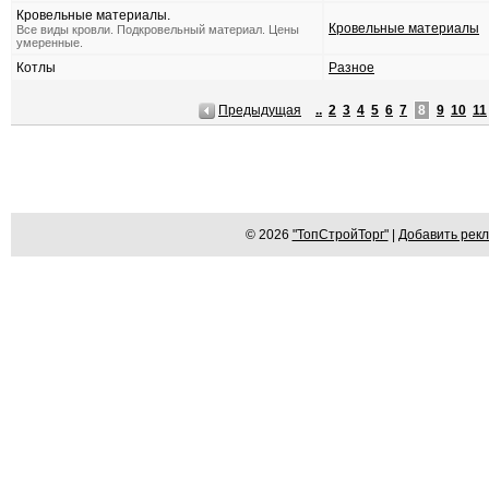
Кровельные материалы.
Кровельные материалы
Все виды кровли. Подкровельный материал. Цены
умеренные.
Котлы
Разное
Предыдущая
..
2
3
4
5
6
7
8
9
10
11
© 2026
"ТопСтройТорг"
|
Добавить рек