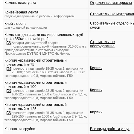
Камень пластушка
Отделочные материалы
Конвейерная лента
Строительные материал
гладкие,шевронные, с рёбрами, гофробортом
Строительные отделочн
Клей trs,conti
смеси
для холодной вулканизации
Комплект для сварки полипропиленовых труб
sp-4a 850w traceweld profi
Строительное
Аппарат для муфтовой сварки
оборудование
полипропиленовых труб и фитингов D16-63 мм с
принадлежностями, в стальном чемодане.
Производство DYTRON (ДИТРОН), Чехия.
Кирпич керамический строительный
полнотелый м-75
Кирпич
прочность при изгибе 18-25 кг/см2, при сжатии
75-100; плотность 1600 кг/см3, масса 2,9- 3,1 кг,
теплопроводность 0,8, морозостойкость F50.
Кирпич керамический строительный
полнотелый м-100
Кирпич
прочность при изгибе 22-25 кг/см2, при сжатии
100-125; плотность 1600 кг/см3, масса 2,9- 3,1 кг,
теплопроводность 0,8, морозостойкость F50.
Кирпич керамический строительный
полнотелый м-125
Кирпич
прочность при изгибе 25-35 кг/см2, при сжатии
125-150; плотность 1600 кг/см3, масса 2,9- 3,1 кг,
теплопроводность 0,8, морозостойкость F50.
Конопатка срубов.
Все виды работ и услуг