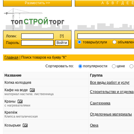
Разместить >>
А
Б
В
Г
Д
Е
Ё
Логин:
товары/услуги
объявле
Пароль:
Главная
| Поиск товаров на букву "
К
"
Сортировать по:
популярности
цене
Название
Группа
Копка колодцев
Все виды работ и услуг
Кафе на воде
Строительство и отделка
материал настила: лиственница
Краны
Сантехника
с нагревателями
Крепёж
Отделочные материалы
Клипса металическая
Козырьки
Окна