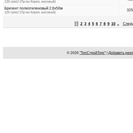
120 гр/м2 (Пр-во Корея, матовый)
Брезент полиэтиленовый 2,6х50м
32
120 гр/м2 (Пр-во Корея, матовый)
1
2
3
4
5
6
7
8
9
10
..
След
© 2026
"ТопСтройТорг"
|
Добавить рек