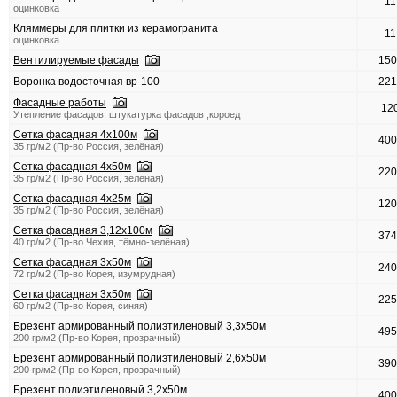
1
оцинковка
Кляммеры для плитки из керамогранита
1
оцинковка
Вентилируемые фасады
15
Воронка водосточная вр-100
22
Фасадные работы
12
Утепление фасадов, штукатурка фасадов ,короед
Сетка фасадная 4х100м
40
35 гр/м2 (Пр-во Россия, зелёная)
Сетка фасадная 4х50м
22
35 гр/м2 (Пр-во Россия, зелёная)
Сетка фасадная 4х25м
12
35 гр/м2 (Пр-во Россия, зелёная)
Сетка фасадная 3,12х100м
37
40 гр/м2 (Пр-во Чехия, тёмно-зелёная)
Сетка фасадная 3х50м
24
72 гр/м2 (Пр-во Корея, изумрудная)
Сетка фасадная 3х50м
22
60 гр/м2 (Пр-во Корея, синяя)
Брезент армированный полиэтиленовый 3,3х50м
49
200 гр/м2 (Пр-во Корея, прозрачный)
Брезент армированный полиэтиленовый 2,6х50м
39
200 гр/м2 (Пр-во Корея, прозрачный)
Брезент полиэтиленовый 3,2х50м
40