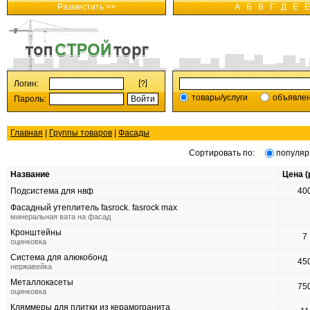
Разместить >>
А
Б
В
Г
Д
Е
Ё
Логин:
товары/услуги
объявле
Пароль:
Главная
|
Группы товаров
|
Фасады
Сортировать по:
популяр
Название
Цена (
Подсистема для нвф
40
Фасадный утеплитель fasrock. fasrock max
минеральная вата на фасад
Кронштейны
7
оцинковка
Система для алюкобонд
45
нержавейка
Металлокасеты
75
оцинковка
Кляммеры для плитки из керамогранита