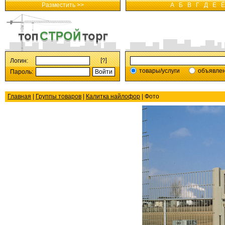
Разместить >>
А
Б
В
Г
Д
Е
Ё
Логин:
товары/услуги
объявле
Пароль:
Главная
|
Группы товаров
|
Калитка найлофор
| Фото