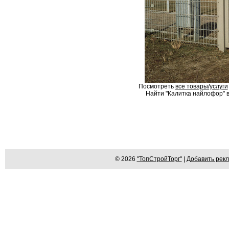
Посмотреть
все товары/услуги
Найти "Калитка найлофор" в
© 2026
"ТопСтройТорг"
|
Добавить рек