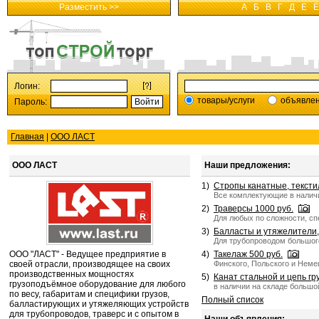
Разместить >>
А
Б
В
Г
Д
Е
Ё
Логин:
товары/услуги
объявле
Пароль:
Главная
|
ООО ЛАСТ
ООО ЛАСТ
Наши предложения:
1)
Стропы канатные, тексти
Все комплектующие в наличи
2)
Траверсы 1000 руб.
Для любых по сложности, сп
3)
Балласты и утяжелители,
Для трубопроводом большог
ООО "ЛАСТ" - Ведущее предприятие в
4)
Такелаж 500 руб.
своей отрасли, производящее на своих
Финского, Польского и Неме
производственных мощностях
5)
Канат стальной и цепь гру
грузоподъёмное оборудование для любого
в наличии на складе большо
по весу, габаритам и специфики грузов,
Полный список
балластирующих и утяжеляющих устройств
для трубопроводов, траверс и с опытом в