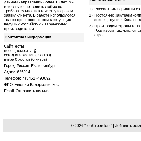
Наши объявления:
данном направлении более 10 лет. Мы
готовы удовлетворить любую по
1)
Рассмотрим варианты со
требовательности к качеству и срокам
заявку клиента. В работе используются
2)
Постоянно закупаем комп
только проверенные комплектующие
звенья, коуши и Канат ст
ведущих Российских и зарубежных
3)
Производим стропы канат
производителей.
Реализуем такелаж, канат
строп.
Контактная информация
Сайт:
есть!
посещаемость:
сегодня 0 хостов (0 хитов)
вчера 0 хостов (0 хитов)
Город: Россия, Екатеринбург
Адрес: 625014,
Телефон: 7 (3452) 490692
ФИО: Евгений Валерьевич Кос
Email:
Отправить письмо
© 2026
"ТопСтройТорг"
|
Добавить рек