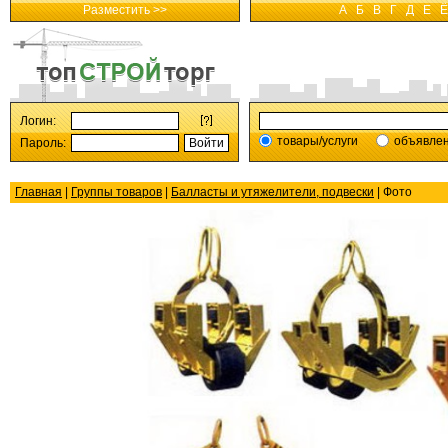
Разместить >>
А
Б
В
Г
Д
Е
Ё
Логин:
товары/услуги
объявле
Пароль:
Главная
|
Группы товаров
|
Балласты и утяжелители, подвески
| Фото