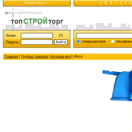
Разместить >>
А
Б
В
Г
Д
Е
Ё
Логин:
товары/услуги
объявле
Пароль:
Главная
|
Группы товаров
|
Колонка кв-4
| Фото