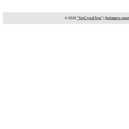
© 2026
"ТопСтройТорг"
|
Добавить рек