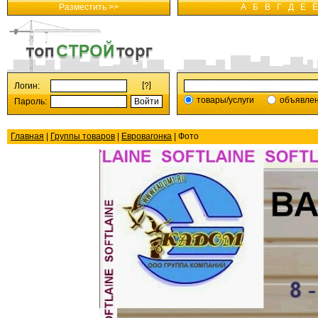
Разместить >>
А
Б
В
Г
Д
Е
Ё
Логин:
товары/услуги
объявле
Пароль:
Главная
|
Группы товаров
|
Евровагонка
| Фото