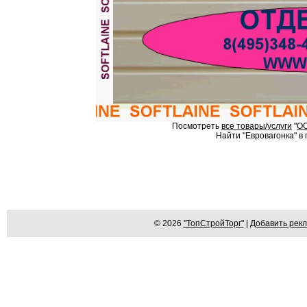
Посмотреть
все товары/услуги
"
О
Найти "Евровагонка" в 
© 2026
"ТопСтройТорг"
|
Добавить рек