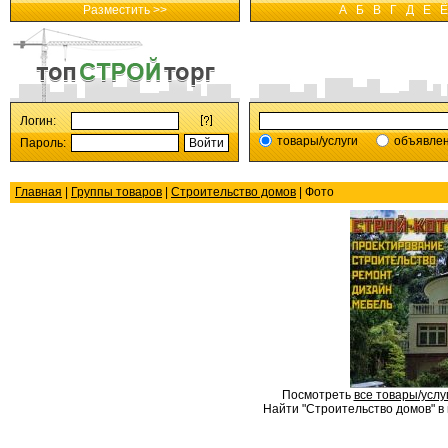
Разместить >>
А
Б
В
Г
Д
Е
Ё
Логин:
товары/услуги
объявле
Пароль:
Главная
|
Группы товаров
|
Строительство домов
| Фото
Посмотреть
все товары/услу
Найти "Строительство домов" в 