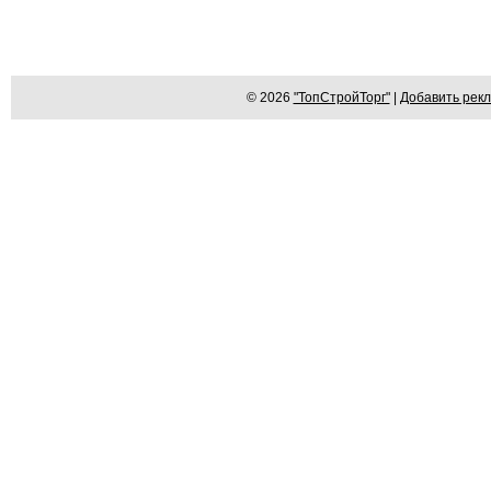
© 2026
"ТопСтройТорг"
|
Добавить рек