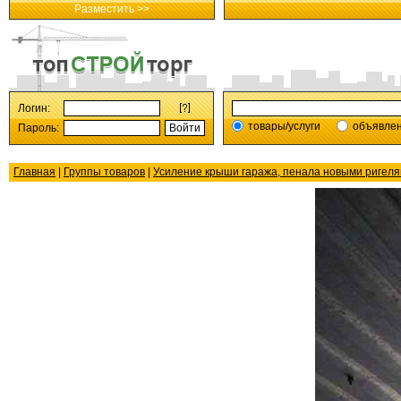
Разместить >>
Логин:
товары/услуги
объявле
Пароль:
Главная
|
Группы товаров
|
Усиление крыши гаража, пенала новыми ригеля