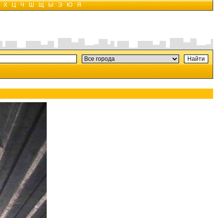
Х
Ц
Ч
Ш
Щ
Ы
Э
Ю
Я