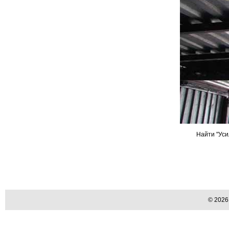
Найти "Уси
© 202