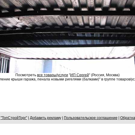
Посмотреть
все товары/услуги
"
ИП Сергей
" (Россия, Москва)
ление крыши гаража, пенала новыми ригелями (балками)" в группе товаров/ус
6
"ТопСтройТорг"
|
Добавить рекламу
|
Пользовательское соглашение
|
Обратна