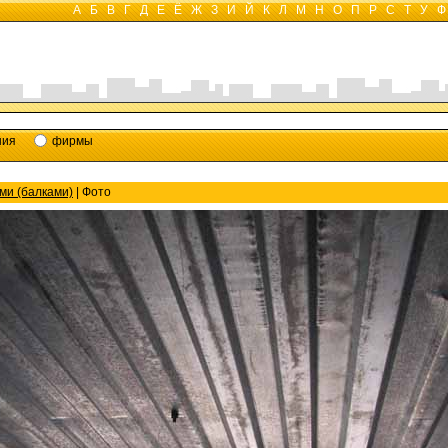
А
Б
В
Г
Д
Е
Ё
Ж
З
И
Й
К
Л
М
Н
О
П
Р
С
Т
У
Ф
ния
фирмы
ми (балками)
| Фото