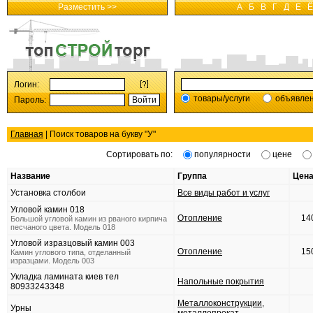
Разместить >>
А
Б
В
Г
Д
Е
Ё
Логин:
товары/услуги
объявле
Пароль:
Главная
| Поиск товаров на букву "
У
"
Сортировать по:
популярности
цене
Название
Группа
Цена
Установка столбои
Все виды работ и услуг
Угловой камин 018
Отопление
14
Большой угловой камин из рваного кирпича
песчаного цвета. Модель 018
Угловой изразцовый камин 003
Отопление
15
Камин углового типа, отделанный
изразцами. Модель 003
Укладка ламината киев тел
Напольные покрытия
80933243348
Металлоконструкции,
Урны