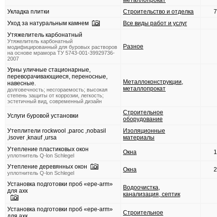
металлопрокат
Укладка плитки
Строительство и отделка
7
Уход за натуральным камнем
Все виды работ и услуг
Утяжелитель карбонатный
Утяжелитель карбонатный
Разное
модифицированный для буровых растворов
на основе мрамора ТУ 5743-001-39929736-
2007
Урны уличные стационарные,
переворачивающиеся, переносные,
Металлоконструкции,
навесные.
металлопрокат
долговечность; несгораемость; высокая
степень защиты от коррозии, легкость;
эстетичный вид, современный дизайн
Строительное
Услуги буровой установки
оборудование
Утеплители rockwool ,paroc ,nobasil
Изоляционные
,isover ,knauf ,ursa
материалы
Утепление пластиковых окон
Окна
1
уплотнитель Q-lon Schlegel
Утепление деревянных окон
Окна
2
уплотнитель Q-lon Schlegel
Установка подготовки проб «epe-arm»
Водоочистка,
для ахк
канализация, септик
Установка подготовки проб «epe-arm»
Строительное
для ахк