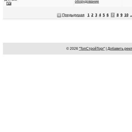
оборудование
Предыдущая
1
2
3
4
5
6
7
8
9
10
..
© 2026
"ТопСтройТорг"
|
Добавить рек