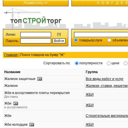
Разместить >>
А
Б
В
Г
Д
Е
Ё
Логин:
товары/услуги
объявле
Пароль:
Главная
| Поиск товаров на букву "
Ж
"
Сортировать по:
популярности
цене
Название
Группа
Жалюзи защитные
Все виды работ и услуг
Жалюзи
Жалюзи, ставни, решетки
Жби в ассортименте плиты перекрытия
ЖБИ
Доставка
Жби
ЖБИ
в ассортименте
Жби
Строительные материал
Жби колодцев
ЖБИ