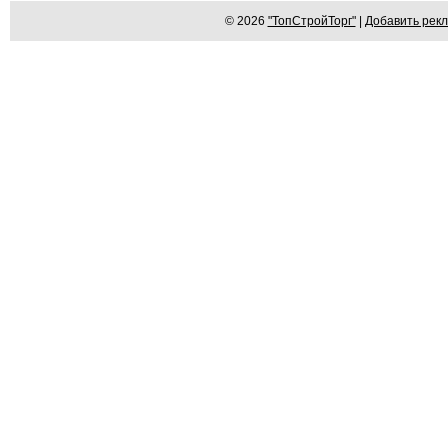
© 2026
"ТопСтройТорг"
|
Добавить рек