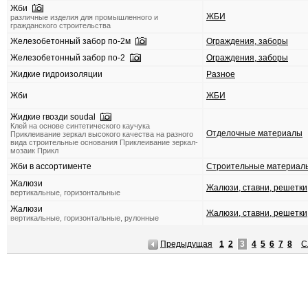
Жби
ЖБИ
различные изделия для промышленного и
гражданского строительства
Железобетонный забор по-2м
Ограждения, заборы
Железобетонный забор по-2
Ограждения, заборы
Жидкие гидроизоляции
Разное
Жби
ЖБИ
Жидкие гвозди soudal
Клей на основе синтетического каучука
Отделочные материалы
Приклеивание зеркал высокого качества на разного
вида строительные основания Приклеивание зеркал-
мозаик Прикл
Жби в ассортименте
Строительные материал
Жалюзи
Жалюзи, ставни, решетки
вертикальные, горизонтальные
Жалюзи
Жалюзи, ставни, решетки
вертикальные, горизонтальные, рулонные
Предыдущая
1
2
3
4
5
6
7
8
С