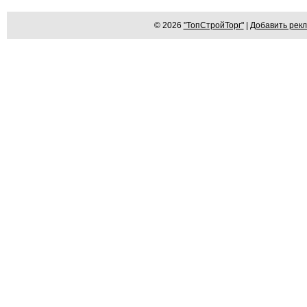
© 2026
"ТопСтройТорг"
|
Добавить рек