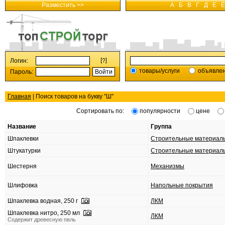
Разместить >>
А
Б
В
Г
Д
Е
Ё
Логин:
товары/услуги
объявле
Пароль:
Главная
| Поиск товаров на букву "
Ш
"
Сортировать по:
популярности
цене
Название
Группа
Шпаклевки
Строительные материал
Штукатурки
Строительные материал
Шестерня
Механизмы
Шлифовка
Напольные покрытия
Шпаклевка водная, 250 г
ЛКМ
Шпаклевка нитро, 250 мл
ЛКМ
Содержит древесную пвль