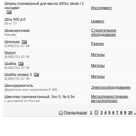
Шприц плунжерный для масла 400сс skrab / 2
насадки/
Инструмент
Шпц 400 д 0
Цемент
50 кг ТУ
Строительное
Шовнарезчики
оборудование
Masalta
Шпилька
Разное
8(495)751-67-38
Шуруп
Метизы
8(495)751-67-38
Шайба
Метизы
8(495)751-67-38
Шайба гровер 3
Метизы
8(495)751-67-38
Шинодержатель
Электрооборудование
Держатель шин заземления К-188
Металлоконструкции,
Швеллер горячекатанный, 3пс-5, № 6,5п
металлопрокат
с доставкой по России
Предыдущая
1
2
3
4
5
6
7
8
9
10
..