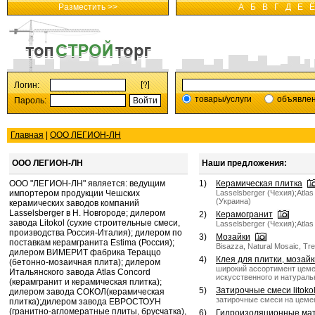
Разместить >>
А
Б
В
Г
Д
Е
Ё
Логин:
товары/услуги
объявле
Пароль:
Главная
|
ООО ЛЕГИОН-ЛН
ООО ЛЕГИОН-ЛН
Наши предложения:
ООО "ЛЕГИОН-ЛН" является: ведущим
1)
Керамическая плитка
импортером продукции Чешских
Lasselsberger (Чехия);Atlas
(Украина)
керамических заводов компаний
Lasselsberger в Н. Новгороде; дилером
2)
Керамогранит
завода Litokol (сухие строительные смеси,
Lasselsberger (Чехия);Atla
производства Россия-Италия); дилером по
3)
Мозайки
поставкам керамгранита Estima (Россия);
Bisazza, Natural Mosaic, Tr
дилером ВИМЕРИТ фабрика Тераццо
4)
Клея для плитки, мозайки
(бетонно-мозаичная плита); дилером
широкий ассортимент цеме
Итальянского завода Atlas Concord
искусственного и натураль
(керамгранит и керамическая плитка);
5)
Затирочные смеси litoko
дилером завода СОКОЛ(керамическая
затирочные смеси на цемен
плитка);дилером завода ЕВРОСТОУН
(гранитно-агломератные плиты, брусчатка),
6)
Гидроизоляционные мате