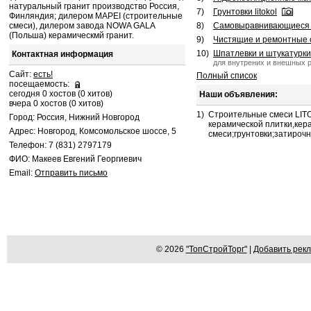
натуральный гранит производство Россия,
7)
Грунтовки litokol
Финляндия; дилером MAPEI (строительные
смеси), дилером завода NOWA GALA
8)
Самовыравнивающиеся см
(Польша) керамическмй гранит.
9)
Чистящие и ремонтные с
10)
Шпатлевки и штукатурки
Контактная информация
для внутрених и внешных р
Сайт:
есть!
Полный список
посещаемость:
сегодня 0 хостов (0 хитов)
Наши объявления:
вчера 0 хостов (0 хитов)
1)
Строительные смеси LITO
Город: Россия, Нижний Новгород
керамической плитки,кер
Адрес: Новгород, Комсомольское шоссе, 5
смеси;грунтовки;затироч
Телефон: 7 (831) 2797179
ФИО: Макеев Евгений Георгиевич
Email:
Отправить письмо
© 2026
"ТопСтройТорг"
|
Добавить рек