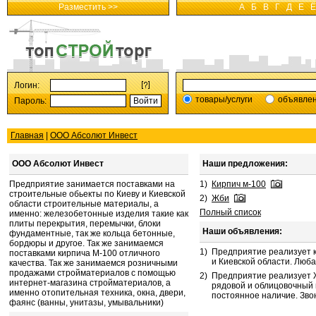
Разместить >>
А
Б
В
Г
Д
Е
Ё
Логин:
товары/услуги
объявле
Пароль:
Главная
|
ООО Абсолют Инвест
ООО Абсолют Инвест
Наши предложения:
Предприятие занимается поставками на
1)
Кирпич м-100
строительные обьекты по Киеву и Киевской
2)
Жби
области строительные материалы, а
Полный список
именно: железобетонные изделия такие как
плиты перекрытия, перемычки, блоки
Наши объявления:
фундаментные, так же кольца бетонные,
бордюры и другое. Так же занимаемся
1)
Предприятие реализует ки
поставками кирпича М-100 отличного
и Киевской области. Люба
качества. Так же занимаемся розничными
продажами стройматериалов с помощью
2)
Предприятие реализует Ж
интернет-магазина стройматериалов, а
рядовой и облицовочный 
именно отопительная техника, окна, двери,
постоянное наличие. Звон
фаянс (ванны, унитазы, умывальники)