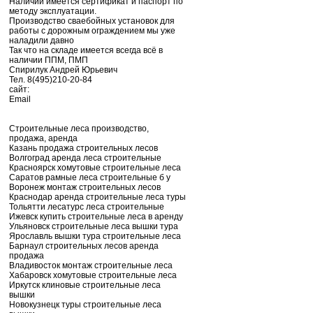
Наличии имеется сертификат и паспорт по
методу эксплуатации.
Производство сваебойных установок для
работы с дорожным ограждением мы уже
наладили давно
Так что на складе имеется всегда всё в
наличии ППМ, ПМП
Спирилук Андрей Юрьевич
Тел. 8(495)210-20-84
сайт:
Email
Строительные леса производство,
продажа, аренда
Казань продажа строительных лесов
Волгоград аренда леса строительные
Красноярск хомутовые строительные леса
Саратов рамные леса строительные б у
Воронеж монтаж строительных лесов
Краснодар аренда строительные леса туры
Тольятти лесатурс леса строительные
Ижевск купить строительные леса в аренду
Ульяновск строительные леса вышки тура
Ярославль вышки тура строительные леса
Барнаул строительных лесов аренда
продажа
Владивосток монтаж строительные леса
Хабаровск хомутовые строительные леса
Иркутск клиновые строительные леса
вышки
Новокузнецк туры строительные леса