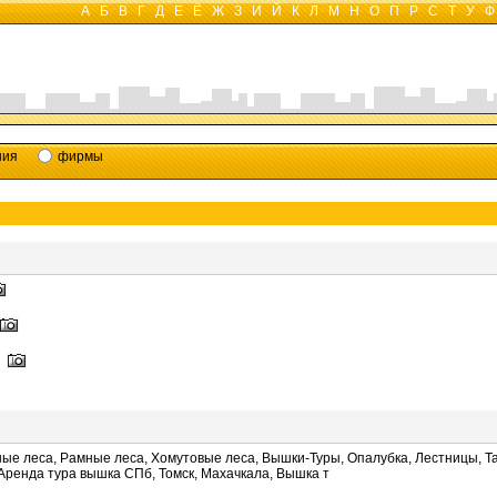
А
Б
В
Г
Д
Е
Ё
Ж
З
И
Й
К
Л
М
Н
О
П
Р
С
Т
У
Ф
ния
фирмы
ые леса, Рамные леса, Хомутовые леса, Вышки-Туры, Опалубка, Лестницы, Т
Аренда тура вышка СПб, Томск, Махачкала, Вышка т