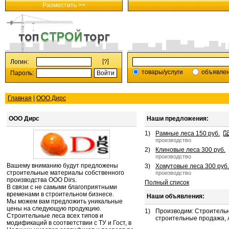
Разместить >>
Логин:
товары/услуги
объявле
Пароль:
Главная
|
ООО Дирс
ООО Дирс
Наши предложения:
1)
Рамные леса 150 руб.
производство
2)
Клиновые леса 300 руб.
производство
Вашему вниманию будут предложены
3)
Хомутовые леса 300 руб.
строительные материалы собственного
производство
производства ООО Dirs.
Полный список
В связи с не самыми благоприятными
временами в строительном бизнесе.
Наши объявления:
Мы можем вам предложить уникальные
цены на следующую продукцию.
1)
Производим: Строительн
Строительные леса всех типов и
строительные продажа, 
модификаций в соответствии с ТУ и Гост, в