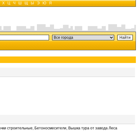
Х
Ц
Ч
Ш
Щ
Ы
Э
Ю
Я
ачки строительные, Бетоносмесители, Вышка тура от завода Леса