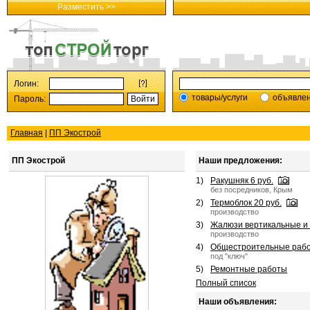
Разместить >>
Логин:
товары/услуги
объявле
Пароль:
Главная
|
ПП Экострой
ПП Экострой
Наши предложения:
1)
Ракушняк 6 руб.
без посредников, Крым
2)
Термоблок 20 руб.
производство
3)
Жалюзи вертикальные и г
производство
4)
Общестроительные раб
под "ключ"
5)
Ремонтные работы
Полный список
Наши объявления: