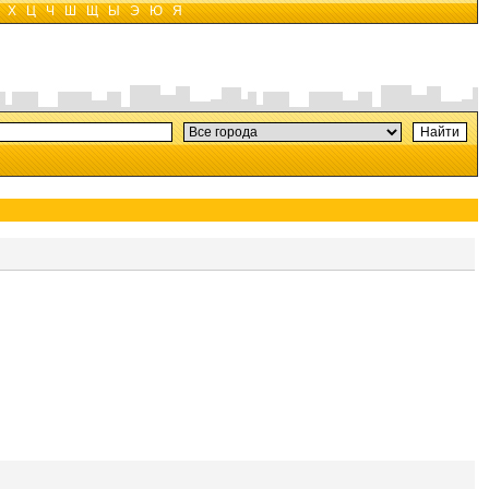
Х
Ц
Ч
Ш
Щ
Ы
Э
Ю
Я