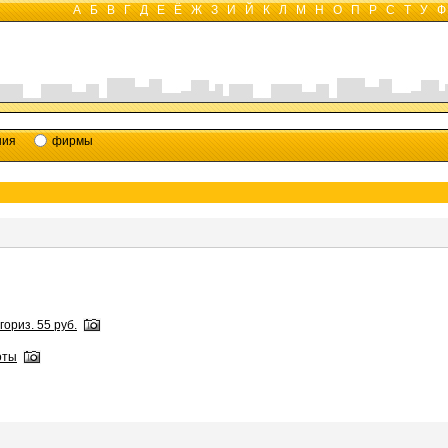
А
Б
В
Г
Д
Е
Ё
Ж
З
И
Й
К
Л
М
Н
О
П
Р
С
Т
У
Ф
ния
фирмы
ориз. 55 руб.
оты