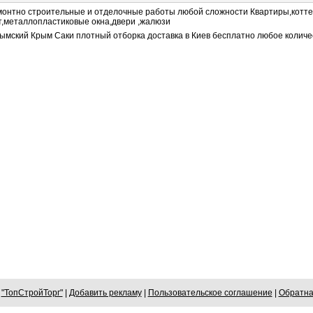
монтно строительные и отделочные работы любой сложности Квартиры,коттед
т,металлопластиковые окна,двери ,жалюзи
ымский Крым Саки плотный отборка доставка в Киев бесплатно любое количес
6
"ТопСтройТорг"
|
Добавить рекламу
|
Пользовательское соглашение
|
Обратна