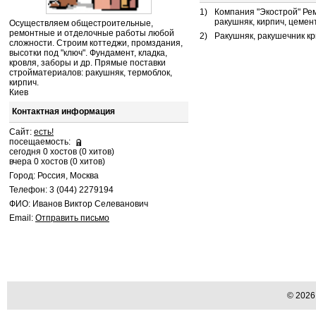
1)
Компания "Экострой" Ре
ракушняк, кирпич, цемен
Осуществляем общестроительные,
ремонтные и отделочные работы любой
2)
Ракушняк, ракушечник кр
сложности. Строим коттеджи, промздания,
высотки под "ключ". Фундамент, кладка,
кровля, заборы и др. Прямые поставки
стройматериалов: ракушняк, термоблок,
кирпич.
Киев
Контактная информация
Сайт:
есть!
посещаемость:
сегодня 0 хостов (0 хитов)
вчера 0 хостов (0 хитов)
Город: Россия, Москва
Телефон: 3 (044) 2279194
ФИО: Иванов Виктор Селеванович
Email:
Отправить письмо
© 202