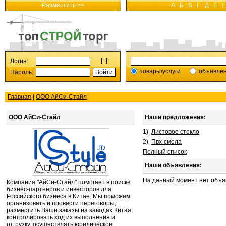
Разместить >>
А
Б
В
Г
Д
Е
Ё
Логин:
товары/услуги
объявле
Пароль:
Главная
|
ООО АйСи-Стайл
ООО АйСи-Стайл
Наши предложения:
1)
Листовое стекло
2)
Пвх-смола
Полный список
Наши объявления:
На данный момент нет объя
Компания "АйСи-Стайл" помогает в поиске
бизнес-партнеров и инвесторов для
Российского бизнеса в Китае. Мы поможем
организовать и провести переговоры,
разместить Ваши заказы на заводах Китая,
контролировать ход их выполнения и
отгрузку, осуществлять юридическое