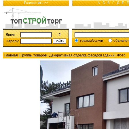
Разместить >>
А
Б
В
Г
Д
Е
Ё
Логин:
товары/услуги
объявле
Пароль:
Главная
|
Группы товаров
|
Декоративная отделка фасадов зданий
| Фото