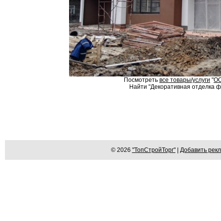
Посмотреть
все товары/услуги
"
ОО
Найти "Декоративная отделка фа
© 2026
"ТопСтройТорг"
|
Добавить рек