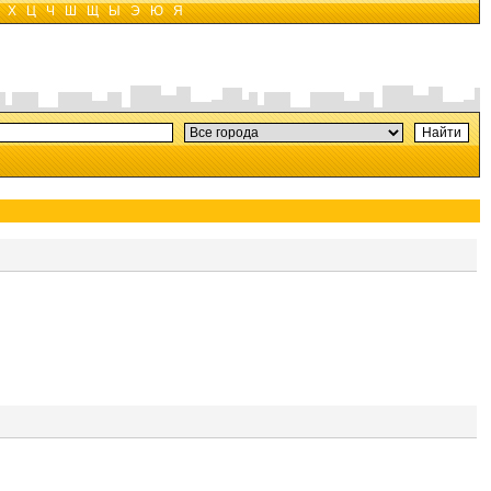
Х
Ц
Ч
Ш
Щ
Ы
Э
Ю
Я