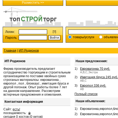
Разместить >>
Логин:
товары/услуги
объявле
Пароль:
Главная
|
ИП Родионов
ИП Родионов
Наши предложения:
Фирма производитель предлагает
1)
Евровагонка 70 руб.
сотрудничество торгующим и строительным
А,В,С,Экстра
организациям по поставке хвойных сухих
2)
Имитация бруса 245 руб.
строганых материалоы: евровагонка ,
АВ,С
европол , пол , блокхаус , имитация бруса и
3)
Европол 336 руб.
другой погонаж. Опыт работы более 7 лет
АВ
на данном направление. Рассмотрим
Полный список
встерчные предложения и опжелания.
Наши объявления:
Контактная информация
1)
Евровагонка,европол,бл
Сайт:
есть!
посещаемость:
2)
Евровагонка,европол,бло
сегодня 0 хостов (0 хитов)