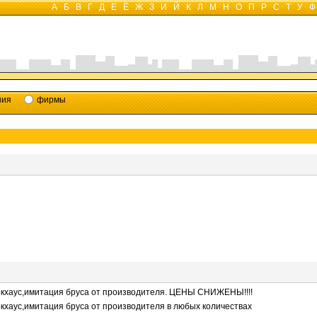
А
Б
В
Г
Д
Е
Ё
Ж
З
И
Й
К
Л
М
Н
О
П
Р
С
Т
У
Ф
ния
фирмы
окхаус,имитация бруса от производителя. ЦЕНЫ СНИЖЕНЫ!!!!
кхаус,имитация бруса от производителя в любых количествах