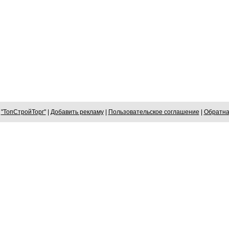
6
"ТопСтройТорг"
|
Добавить рекламу
|
Пользовательское соглашение
|
Обратна