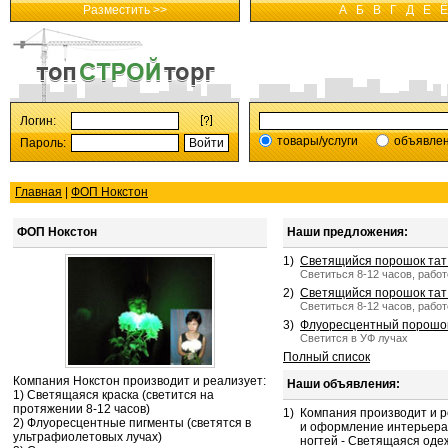
Разместить >>
А
Б
В
Г
Д
Е
Ё
Логин:
товары/услуги
объявле
Пароль:
Главная
|
ФОП Нокстон
ФОП Нокстон
Наши предложения:
1)
Светящийся порошок тат 
Светиться 8-12 часов, работ
2)
Светящийся порошок тат 
Светиться 8-12 часов, работ
3)
Флуоресцентный порошок
Светится в УФ лучах
Полный список
Компания Нокстон производит и реализует:
Наши объявления:
1) Светящаяся краска (светится на
протяжении 8-12 часов)
1)
Компания производит и р
2) Флуоресцентные пигменты (светятся в
и оформление интерьера 
ультрафиолетовых лучах)
ногтей - Светящаяся оде