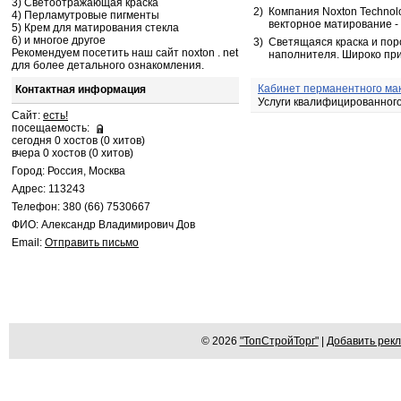
3) Светоотражающая краска
2)
Компания Noxton Technol
4) Перламутровые пигменты
векторное матирование -
5) Крем для матирования стекла
6) и многое другое
3)
Светящаяся краска и пор
Рекомендуем посетить наш сайт noxton . net
наполнителя. Широко при
для более детального ознакомления.
Кабинет перманентного ма
Контактная информация
Услуги квалифицированног
Сайт:
есть!
посещаемость:
сегодня 0 хостов (0 хитов)
вчера 0 хостов (0 хитов)
Город: Россия, Москва
Адрес: 113243
Телефон: 380 (66) 7530667
ФИО: Александр Владимирович Дов
Email:
Отправить письмо
© 2026
"ТопСтройТорг"
|
Добавить рек