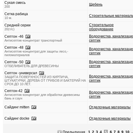
Сухая смесь
Щебень
200
Сетка рабица
Строительные материал
10 м.
Строительное
Средней серии
оборудование
20(т/с)
Водоочистка, канализаци
Септон -46
септик
Антисептик-концентрат транспортный
Септон -48
Водоочистка, канализаци
Антисептик-концентрат,для защиты лесо,-
септик
пиломатериалов
Водоочистка, канализаци
Септон -50
септик
ОТБЕЛИВАТЕЛЬ ДЛЯ ДРЕВЕСИНЫ
Септон -универсал
Водоочистка, канализаци
ЗАЩИТА ПОВЕРХНОСТЕЙ ИЗ КИРПИЧА,
септик
ШТУКАТУРКИ, ДЕРЕВА ОТ ГРИБОВ И БАКТЕРИЙ НА
СРОК ДО 10 ЛЕТ.
Септон-42
Водоочистка, канализаци
Антисептик-концентрат для обработки древесины
септик
бань и саун
Сайдинг mitten
Отделочные материалы
Сайдинг docke
Отделочные материалы
Предыдущая
1
2
3
4
5
6
7
8
9
10
..