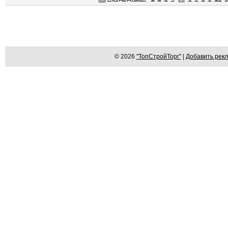
© 2026
"ТопСтройТорг"
|
Добавить рек