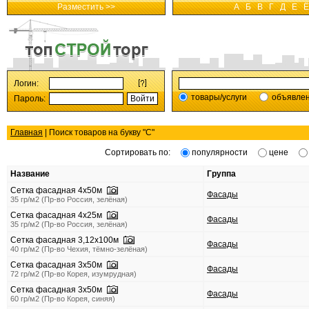
Разместить >>
А
Б
В
Г
Д
Е
Ё
Логин:
товары/услуги
объявле
Пароль:
Главная
| Поиск товаров на букву "
С
"
Сортировать по:
популярности
цене
Название
Группа
Сетка фасадная 4х50м
Фасады
35 гр/м2 (Пр-во Россия, зелёная)
Сетка фасадная 4х25м
Фасады
35 гр/м2 (Пр-во Россия, зелёная)
Сетка фасадная 3,12х100м
Фасады
40 гр/м2 (Пр-во Чехия, тёмно-зелёная)
Сетка фасадная 3х50м
Фасады
72 гр/м2 (Пр-во Корея, изумрудная)
Сетка фасадная 3х50м
Фасады
60 гр/м2 (Пр-во Корея, синяя)