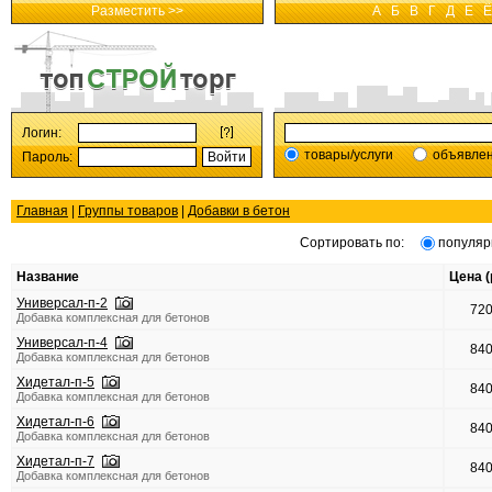
Разместить >>
А
Б
В
Г
Д
Е
Ё
Логин:
товары/услуги
объявле
Пароль:
Главная
|
Группы товаров
|
Добавки в бетон
Сортировать по:
популяр
Название
Цена (
Универсал-п-2
72
Добавка комплексная для бетонов
Универсал-п-4
84
Добавка комплексная для бетонов
Хидетал-п-5
84
Добавка комплексная для бетонов
Хидетал-п-6
84
Добавка комплексная для бетонов
Хидетал-п-7
84
Добавка комплексная для бетонов