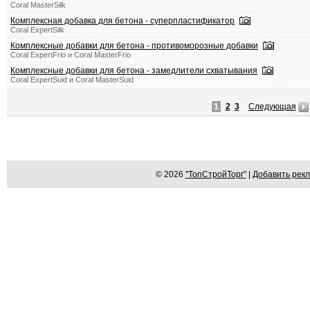
Coral MasterSilk
Комплексная добавка для бетона - суперпластификатор
Coral ExpertSilk
Комплексные добавки для бетона - противоморозные добавки
Coral ExpertFrio и Coral MasterFrio
Комплексные добавки для бетона - замедлители схватывания
Coral ExpertSuid и Coral MasterSuid
1
2
3
Следующая
© 2026
"ТопСтройТорг"
|
Добавить рек