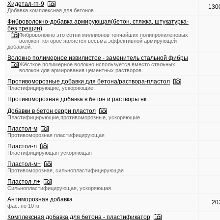
Хидетал-гп-9
130
Добавка комплексная для бетонов
Фиброволокно-добавка армирующая(бетон, стяжка, штукатурка-
без трещин)
Фиброволокно это сотни миллионов тончайших полипропиленовых
волокон, которое является весьма эффективной армирующей
добавкой.
Волокно полимерное извилистое - заменитель стальной фибры
Жёсткое полимерное волокно используется вместо стальных
волокон для армирования цементных растворов.
Противоморозные добавки для бетона/раствора-пластол
Пластифицирующие, ускоряющие,
Противоморозная добавка в бетон и растворы нк
Добавки в бетон серри пластол
Пластифицирующие,противоморозные, ускоряющие
Пластол-м
Противоморозная пластифицирующая
Пластол-л
Пластифицирующая ускоряющая
Пластол-м+
Противоморозная, сильнопластифицирующая
Пластол-л+
Сильнопластифицирующая, ускоряющая
Антиморозная добавка
20
фас. по 10 кг
Комплексная добавка для бетона - пластификатор